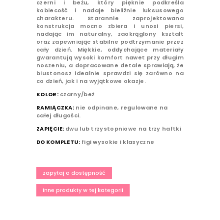
czerni i beżu, który pięknie podkreśla
kobiecość i nadaje bieliźnie luksusowego
charakteru. Starannie zaprojektowana
konstrukcja mocno zbiera i unosi piersi,
nadając im naturalny, zaokrąglony kształt
oraz zapewniając stabilne podtrzymanie przez
cały dzień. Miękkie, oddychające materiały
gwarantują wysoki komfort nawet przy długim
noszeniu, a dopracowane detale sprawiają, że
biustonosz idealnie sprawdzi się zarówno na
co dzień, jak i na wyjątkowe okazje.
KOLOR:
czarny/beż
RAMIĄCZKA:
nie odpinane, regulowane na
całej długości.
ZAPIĘCIE:
dwu lub trzystopniowe na trzy haftki
DO KOMPLETU:
figi wysokie i klasyczne
zapytaj o dostępność
inne produkty w tej kategorii