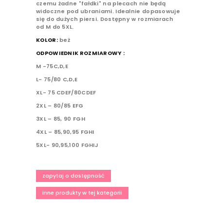
czemu żadne "fałdki" na plecach nie będą
widoczne pod ubraniami. Idealnie dopasowuje
się do dużych piersi. Dostępny w rozmiarach
od M do 5XL.
KOLOR:
beż
ODPOWIEDNIK ROZMIAROWY :
M -75C,D,E
L- 75/80 C,D,E
XL- 75 CDEF/80CDEF
2XL – 80/85 EFG
3XL – 85, 90 FGH
4XL – 85,90,95 FGHI
5XL- 90,95,100 FGHIJ
zapytaj o dostępność
inne produkty w tej kategorii