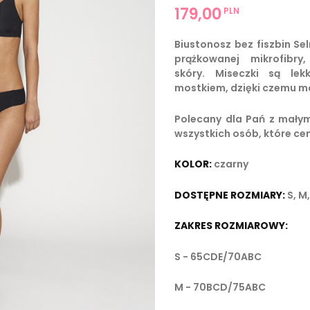
179,00
PLN
Biustonosz bez fiszbin Se
prążkowanej mikrofibry
skóry. Miseczki są lek
mostkiem, dzięki czemu m
Polecany dla Pań z małym
wszystkich osób, które ce
KOLOR:
czarny
DOSTĘPNE ROZMIARY:
S, M,
ZAKRES ROZMIAROWY:
S
- 65CDE/70ABC
M - 70BCD/75ABC