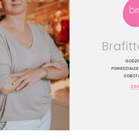
Brafit
GODZI
PONIEDZIAŁEK-
SOBOTA
ZA