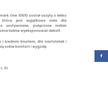
lmark One 10610 został uszyty z lekko
, która jest wyjątkowo miła dla
ko usztywniane, połączone niskim
ożna ładnie wyeksponować dekolt.
 i średnim biustem, dla nastolatek i
nią sobie komfort i wygodę.
 L, XL