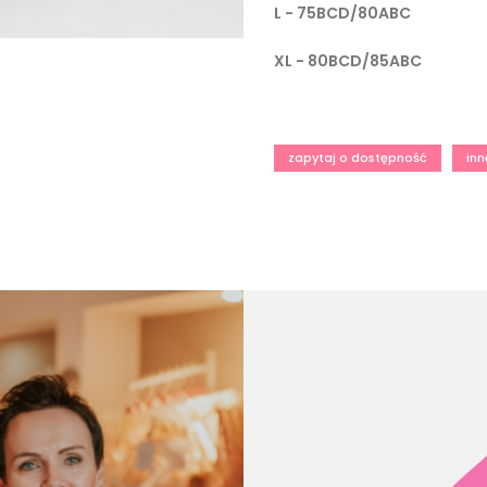
L - 75BCD/80ABC
XL - 80BCD/85ABC
zapytaj o dostępność
inn