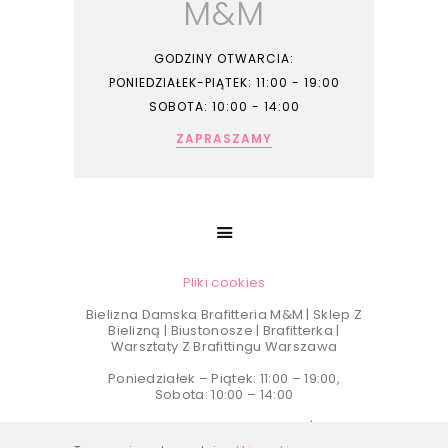
M&M
GODZINY OTWARCIA:
PONIEDZIAŁEK-PIĄTEK: 11:00 - 19:00
SOBOTA: 10:00 - 14:00
ZAPRASZAMY
Pliki cookies
Bielizna Damska Brafitteria M&M | Sklep Z
Bielizną | Biustonosze | Brafitterka |
Warsztaty Z Brafittingu Warszawa
Poniedziałek – Piątek: 11:00 – 19:00,
Sobota: 10:00 – 14:00
Telefon kontaktowy –
501 104 594
| e-mail:
biuro@brafitteria.com