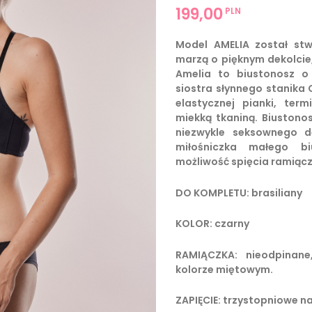
199,00
PLN
Model AMELIA został stw
marzą o pięknym dekolcie
Amelia to biustonosz o 
siostra słynnego stanika 
elastycznej pianki, term
miekką tkaniną. Biustono
niezwykle seksownego d
miłośniczka małego b
możliwość spięcia ramiącze
DO KOMPLETU: brasiliany
KOLOR: czarny
RAMIĄCZKA: nieodpinane
kolorze miętowym.
ZAPIĘCIE: trzystopniowe na