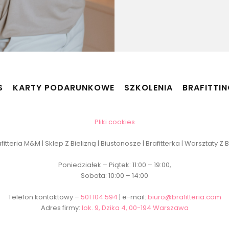
S
KARTY PODARUNKOWE
SZKOLENIA
BRAFITTI
Pliki cookies
itteria M&M | Sklep Z Bielizną | Biustonosze | Brafitterka | Warsztaty Z
Poniedziałek – Piątek: 11:00 – 19:00,
Sobota: 10:00 – 14:00
Telefon kontaktowy –
501 104 594
| e-mail:
biuro@brafitteria.com
Adres firmy:
lok. 9, Dzika 4, 00-194 Warszawa