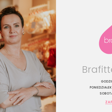
Brafit
GODZI
PONIEDZIAŁEK-
SOBOTA
ZA