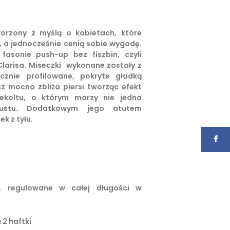
orzony z myślą o kobietach, które
, a jednocześnie cenią sobie wygodę.
fasonie push-up bez fiszbin, czyli
Clarisa. Miseczki wykonane zostały z
icznie profilowane, pokryte gładką
sz mocno zbliża piersi tworząc efekt
ekoltu, o którym marzy nie jedna
iustu. Dodatkowym jego atutem
k z tyłu.
, regulowane w całej długości w
 2 haftki