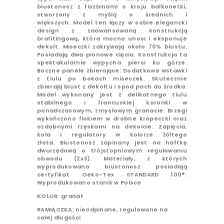
biustonosz z fiszbinami o kroju balkonetki,
stworzony z myślą o średnich i
większych. Model ten łączy w sobie elegancki
design z zaawansowaną konstrukcją
brafitingową, która mocno unosi i eksponuje
dekolt. Miseczki zakrywają około 70% biustu.
Posiadają dwa pionowe cięcia. Konstrukcja ta
spektakularnie wypycha piersi ku górze.
Boczne panele zbierające
: Dodatkowe wstawki
z tiulu po bokach miseczek. Skutecznie
zbierają biust z dekoltu i spod pach do środka.
Model wykonany jest z delikatnego tiulu
stabilnego i francuskiej koronki w
ponadczasowym, zmysłowym granacie. Brzegi
wykończono flokiem w drobne kropeczki oraz
ozdobnymi rzęskami na dekolcie. Zapięcia,
koła i regulatory w kolorze żółtego
złota. Biustonosz zapinany jest na haftkę
dwurzędową o trójstopniowym regulowaniu
obwodu (2x3). Materiały, z których
wyprodukowano biustonosz posiadają
certyfikat Oeko-Tex STANDARD 100®.
Wyprodukowano stanik w Polsce
KOLOR: granat
RAMIĄCZKA: nieodpinane, regulowane na
całej długości