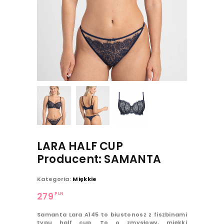
LARA HALF CUP
Producent: SAMANTA
Kategoria:
Miękkie
PLN
279
Samanta Lara A145
to biustonosz z fiszbinami
typu half cup. To o zmysłowy, miękki