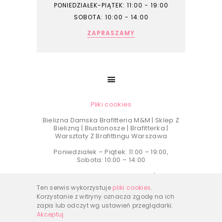
PONIEDZIAŁEK-PIĄTEK: 11:00 - 19:00
SOBOTA: 10:00 - 14:00
ZAPRASZAMY
Pliki cookies
Bielizna Damska Brafitteria M&M | Sklep Z
Bielizną | Biustonosze | Brafitterka |
Warsztaty Z Brafittingu Warszawa
Poniedziałek – Piątek: 11:00 – 19:00,
Sobota: 10:00 – 14:00
Telefon kontaktowy –
501 104 594
| e-mail:
biuro@brafitteria.com
Ten serwis wykorzystuje
pliki cookies
.
Adres firmy:
lok. 9, Dzika 4, 00-194
Korzystanie z witryny oznacza zgodę na ich
Warszawa
zapis lub odczyt wg ustawień przeglądarki.
Akceptuj