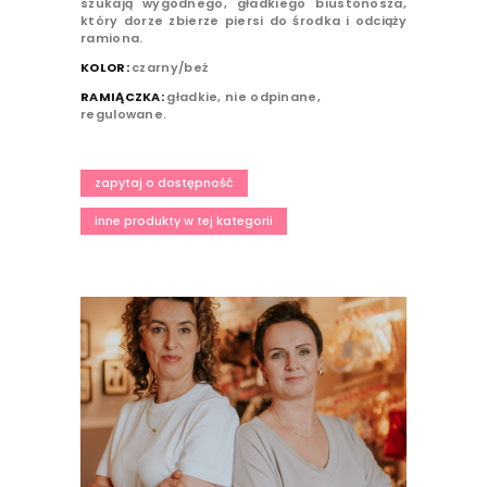
szukają wygodnego, gładkiego biustonosza,
który dorze zbierze piersi do środka i odciąży
ramiona.
KOLOR:
czarny/beż
RAMIĄCZKA:
gładkie, nie odpinane,
regulowane.
zapytaj o dostępność
inne produkty w tej kategorii