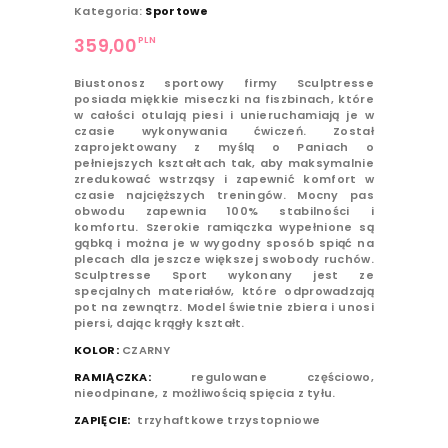
Kategoria:
Sportowe
PLN
359,00
Biustonosz sportowy firmy Sculptresse
posiada miękkie miseczki na fiszbinach, które
w całości otulają piesi i unieruchamiają je w
czasie wykonywania ćwiczeń. Został
zaprojektowany z myślą o Paniach o
pełniejszych kształtach tak, aby maksymalnie
zredukować wstrząsy i zapewnić komfort w
czasie najcięższych treningów. Mocny pas
obwodu zapewnia 100% stabilności i
komfortu. Szerokie ramiączka wypełnione są
gąbką i można je w wygodny sposób spiąć na
plecach dla jeszcze większej swobody ruchów.
Sculptresse Sport wykonany jest ze
specjalnych materiałów, które odprowadzają
pot na zewnątrz. Model świetnie zbiera i unosi
piersi, dając krągły kształt.
KOLOR:
CZARNY
RAMIĄCZKA:
regulowane częściowo,
nieodpinane, z możliwością spięcia z tyłu.
ZAPIĘCIE:
trzyhaftkowe trzystopniowe