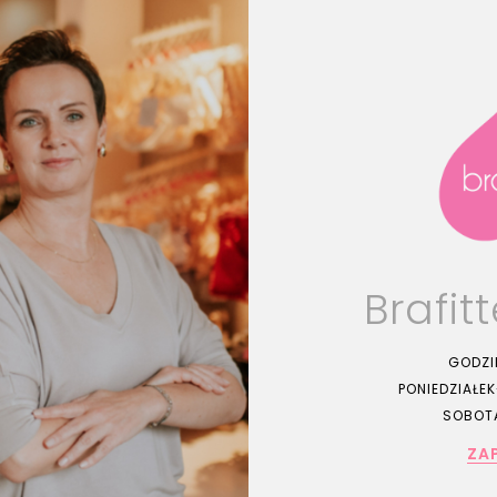
Brafit
GODZI
PONIEDZIAŁEK-
SOBOTA
ZA