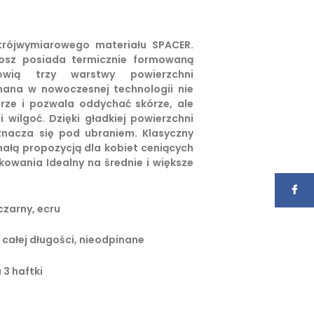
 trójwymiarowego materiału SPACER.
nosz posiada termicznie formowaną
owią trzy warstwy powierzchni
nana w nowoczesnej technologii nie
rze i pozwala oddychać skórze, ale
wilgoć. Dzięki gładkiej powierzchni
znacza się pod ubraniem. Klasyczny
nałą propozycją dla kobiet ceniących
kowania Idealny na średnie i większe
 czarny, ecru
całej długości, nieodpinane
 3 haftki