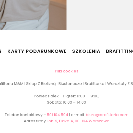
S
KARTY PODARUNKOWE
SZKOLENIA
BRAFITTI
Pliki cookies
itteria M&M | Sklep Z Bielizną | Biustonosze | Brafitterka | Warsztaty Z
Poniedziałek – Piątek: 11:00 – 19:00,
Sobota: 10:00 – 14:00
Telefon kontaktowy –
501 104 594
| e-mail:
biuro@brafitteria.com
Adres firmy:
lok. 9, Dzika 4, 00-194 Warszawa