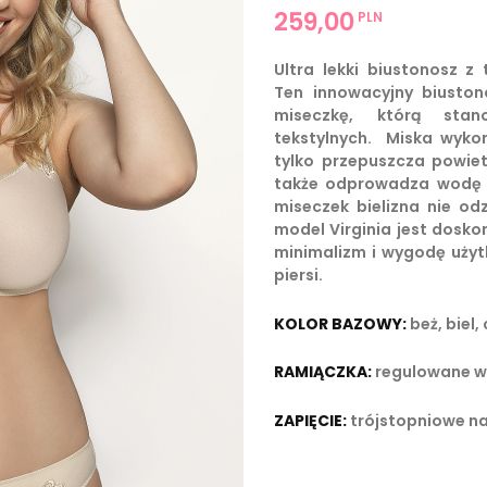
259,00
PLN
Ultra lekki biustonosz z
Ten innowacyjny biusto
miseczkę, którą stan
tekstylnych. Miska wyko
tylko przepuszcza powiet
także odprowadza wodę i 
miseczek bielizna nie od
model Virginia jest dosko
minimalizm i wygodę użyt
piersi.
KOLOR BAZOWY:
beż, biel,
RAMIĄCZKA:
regulowane w 
ZAPIĘCIE:
trójstopniowe na